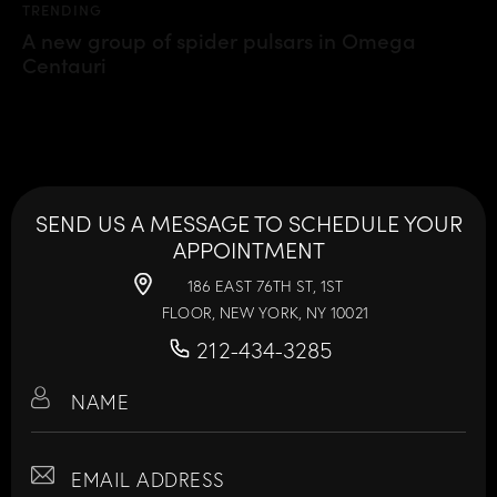
TRENDING
A new group of spider pulsars in Omega
Centauri
SEND US A MESSAGE TO SCHEDULE YOUR
APPOINTMENT
186 EAST 76TH ST, 1ST
FLOOR, NEW YORK, NY 10021
212-434-3285