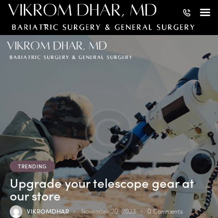
0
TRENDING
Upgrade your telescope gear at
our store
VIKROMDHAR
November 20, 2023
0
Comments